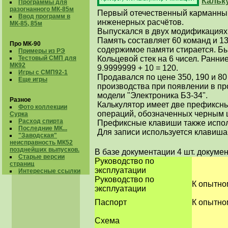
Кальк
Программы для
разогнанного МК-85м
Первый отечественный карманны
Ввод программ в
инженерных расчётов.
МК-85, 85м
Выпускался в двух модификациях
Память составляет 60 команд и 1
Про МК-90
содержимое памяти стирается. Бы
Примеры из РЭ
Тестовый СМП для
Кольцевой стек на 6 чисел. Ранн
МК92
9.9999999 + 10 = 120.
Игры с СМП92-1
Продавался по цене 350, 190 и 80
Еще игры
производства при появлении в пр
модели "Электроника Б3-34".
Разное
Калькулятор имеет две префиксны
Фото коллекции
операций, обозначенных черным ц
Сурка
Расход спирта
Префиксные клавиши также исполь
Последние МК...
Для записи используется клавиша P
"Заводская"
неисправность МК52
позднейших выпусков.
В базе документации 4 шт. докуме
Старые версии
Руководство по
страниц
эксплуатации
Интересные ссылки
Руководство по
К опытно
эксплуатации
Паспорт
К опытно
Схема