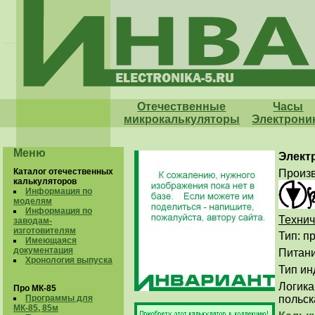
Отечественные
Часы
микрокалькуляторы
Электрони
Меню
Элект
Каталог отечественных
Произв
калькуляторов
Информация по
моделям
Информация по
Технич
заводам-
изготовителям
Тип: 
Имеющаяся
документация
Питани
Хронология выпуска
Тип ин
Логика
Про МК-85
Программы для
польск
МК-85, 85м